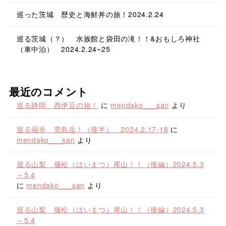
巡った茨城 歴史と海鮮丼の旅！2024.2.24
巡る茨城（？） 水族館と袋田の滝！！&おもしろ神社
（車中泊） 2024.2.24~25
最近のコメント
巡る静岡 西伊豆の旅！
に
mendako___san
より
巡る福井 荒島岳！（後半） 2024.2.17-18
に
mendako___san
より
巡る山梨 偃松（はいまつ）尾山！！（後編）2024.5.3
～5.4
に
mendako___san
より
巡る山梨 偃松（はいまつ）尾山！！（後編）2024.5.3
～5.4