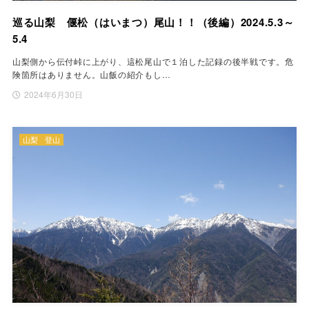
巡る山梨 偃松（はいまつ）尾山！！（後編）2024.5.3～
5.4
山梨側から伝付峠に上がり、這松尾山で１泊した記録の後半戦です。危
険箇所はありません。山飯の紹介もし…
2024年6月30日
山梨
登山