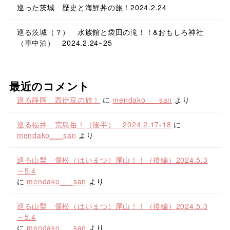
巡った茨城 歴史と海鮮丼の旅！2024.2.24
巡る茨城（？） 水族館と袋田の滝！！&おもしろ神社
（車中泊） 2024.2.24~25
最近のコメント
巡る静岡 西伊豆の旅！
に
mendako___san
より
巡る福井 荒島岳！（後半） 2024.2.17-18
に
mendako___san
より
巡る山梨 偃松（はいまつ）尾山！！（後編）2024.5.3
～5.4
に
mendako___san
より
巡る山梨 偃松（はいまつ）尾山！！（後編）2024.5.3
～5.4
に
mendako___san
より