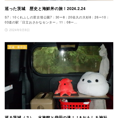
巡った茨城 歴史と海鮮丼の旅！2024.2.24
S7：10くれふしの里古墳公園7：30ー8：20佐久の大杉8：26ー10：
03道の駅「日立おさかなセンター」11：08ー…
2024年9月8日
茨城
車中泊
巡る茨城（？） 水族館と袋田の滝！！&おもしろ神社