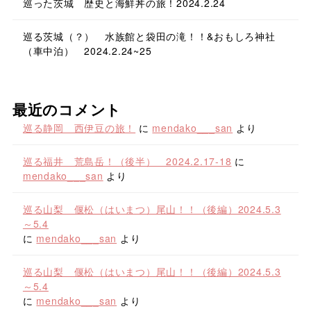
巡った茨城 歴史と海鮮丼の旅！2024.2.24
巡る茨城（？） 水族館と袋田の滝！！&おもしろ神社
（車中泊） 2024.2.24~25
最近のコメント
巡る静岡 西伊豆の旅！
に
mendako___san
より
巡る福井 荒島岳！（後半） 2024.2.17-18
に
mendako___san
より
巡る山梨 偃松（はいまつ）尾山！！（後編）2024.5.3
～5.4
に
mendako___san
より
巡る山梨 偃松（はいまつ）尾山！！（後編）2024.5.3
～5.4
に
mendako___san
より