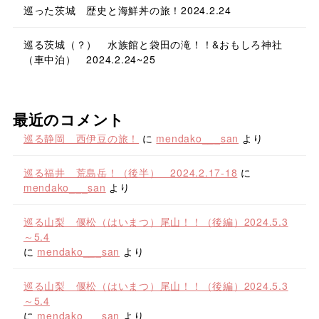
巡った茨城 歴史と海鮮丼の旅！2024.2.24
巡る茨城（？） 水族館と袋田の滝！！&おもしろ神社
（車中泊） 2024.2.24~25
最近のコメント
巡る静岡 西伊豆の旅！
に
mendako___san
より
巡る福井 荒島岳！（後半） 2024.2.17-18
に
mendako___san
より
巡る山梨 偃松（はいまつ）尾山！！（後編）2024.5.3
～5.4
に
mendako___san
より
巡る山梨 偃松（はいまつ）尾山！！（後編）2024.5.3
～5.4
に
mendako___san
より