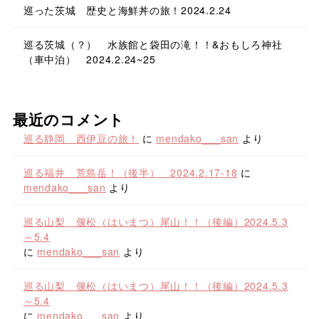
巡った茨城 歴史と海鮮丼の旅！2024.2.24
巡る茨城（？） 水族館と袋田の滝！！&おもしろ神社
（車中泊） 2024.2.24~25
最近のコメント
巡る静岡 西伊豆の旅！
に
mendako___san
より
巡る福井 荒島岳！（後半） 2024.2.17-18
に
mendako___san
より
巡る山梨 偃松（はいまつ）尾山！！（後編）2024.5.3
～5.4
に
mendako___san
より
巡る山梨 偃松（はいまつ）尾山！！（後編）2024.5.3
～5.4
に
mendako___san
より