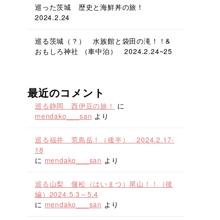
巡った茨城 歴史と海鮮丼の旅！
2024.2.24
巡る茨城（？） 水族館と袋田の滝！！&
おもしろ神社 （車中泊） 2024.2.24~25
最近のコメント
巡る静岡 西伊豆の旅！
に
mendako___san
より
巡る福井 荒島岳！（後半） 2024.2.17-
18
に
mendako___san
より
巡る山梨 偃松（はいまつ）尾山！！（後
編）2024.5.3～5.4
に
mendako___san
より