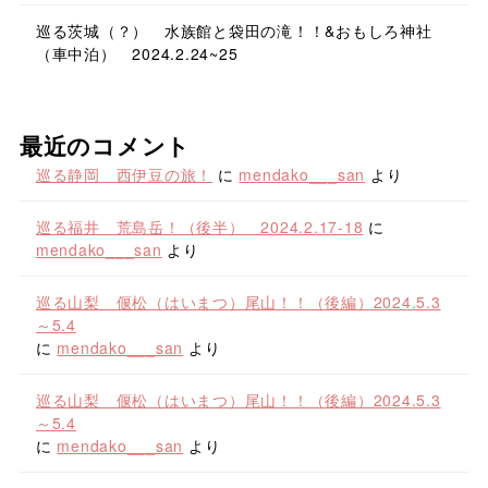
巡る茨城（？） 水族館と袋田の滝！！&おもしろ神社
（車中泊） 2024.2.24~25
最近のコメント
巡る静岡 西伊豆の旅！
に
mendako___san
より
巡る福井 荒島岳！（後半） 2024.2.17-18
に
mendako___san
より
巡る山梨 偃松（はいまつ）尾山！！（後編）2024.5.3
～5.4
に
mendako___san
より
巡る山梨 偃松（はいまつ）尾山！！（後編）2024.5.3
～5.4
に
mendako___san
より