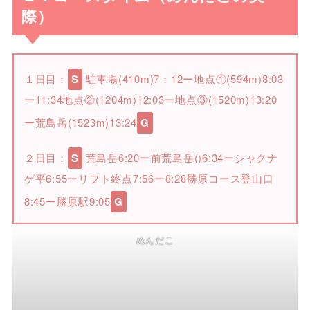
際）
１日目：
S
駐車場(410m)7：12ー地点①(594m)8:03
ー11:34地点②(1204m)12:03ー地点③(1520m)13:20
ー荒島岳(1523m)13:24
G
２日目：
S
荒島岳6:20ー前荒島岳()6:34ーシャクナ
ゲ平6:55ーリフト終点7:56ー8:28勝原コース登山口
8:45ー勝原駅9:05
G
めんだこ