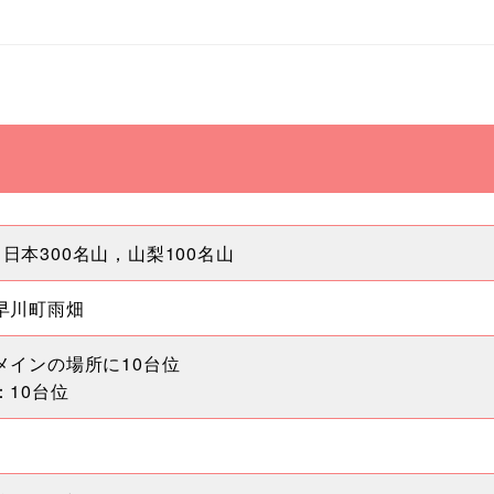
2m 日本300名山，山梨100名山
早川町雨畑
メインの場所に10台位
：10台位