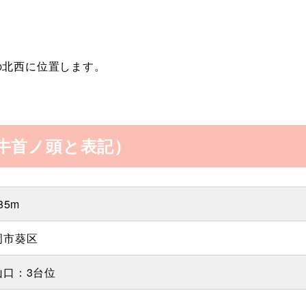
の北西に位置します。
牛首ノ頭と表記）
785m
岡市葵区
山口：3台位