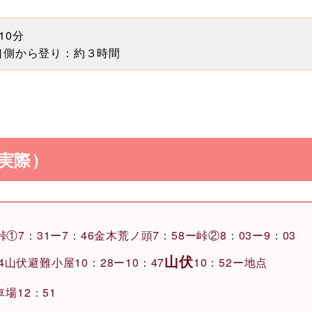
10分
口側から登り：約３時間
実際）
①7：31ー7：46金木荒ノ頭7：58ー峠②8：03ー9：03
山伏
24山伏避難小屋10：28ー10：47
10：52ー地点
車場12：51