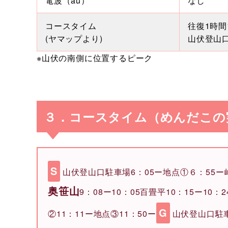
電波（au）
なし
コースタイム
往復1時間
(ヤマップより)
山伏登山
※山伏の南側に位置するピーク
３．コースタイム（めんだこの
S
山伏登山口駐車場6：05ー地点①６：55ー峠
奥笹山
9：08ー10：05百畳平10：15ー10：
G
②11：11ー地点③11：50ー
山伏登山口駐