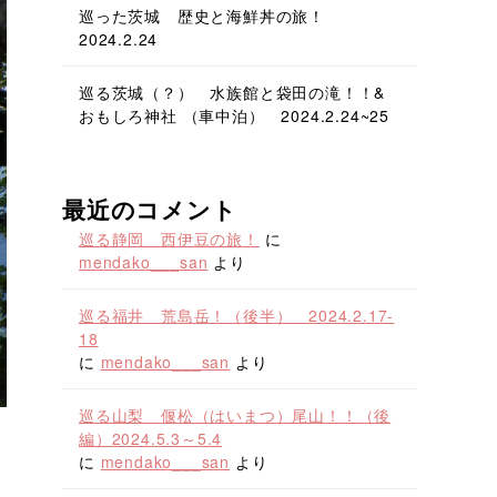
巡った茨城 歴史と海鮮丼の旅！
2024.2.24
巡る茨城（？） 水族館と袋田の滝！！&
おもしろ神社 （車中泊） 2024.2.24~25
最近のコメント
巡る静岡 西伊豆の旅！
に
mendako___san
より
巡る福井 荒島岳！（後半） 2024.2.17-
18
に
mendako___san
より
巡る山梨 偃松（はいまつ）尾山！！（後
編）2024.5.3～5.4
に
mendako___san
より